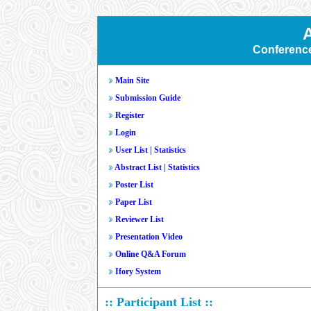
Conferenc
Main Site
Submission Guide
Register
Login
User List
|
Statistics
Abstract List
|
Statistics
Poster List
Paper List
Reviewer List
Presentation Video
Online Q&A Forum
Ifory System
:: Participant List ::